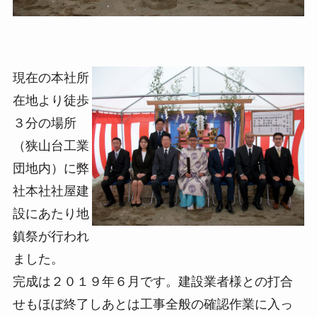
現在の本社所
在地より徒歩
３分の場所
（狭山台工業
団地内）に弊
社本社社屋建
設にあたり地
鎮祭が行われ
ました。
完成は２０１９年６月です。建設業者様との打合
せもほぼ終了しあとは工事全般の確認作業に入っ